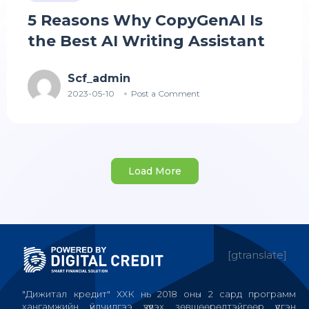
5 Reasons Why CopyGenAI Is
the Best AI Writing Assistant
Scf_admin
2023-05-10
Post a Comment
Load More
[gtranslate]
"Дижитал кредит" ХХК нь 2018 оны 2 сард программ
хангамжийн үйлчилгээ үзүүлэх зөвшөөрөлтэйгөөр үүсгэн