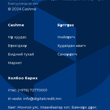
байгуулагдсан юм.
© 2024 Cashme
Cashme
Бүртгүүлэх
Нүүр хуудас
Нийлүүлэгч
Бүтээгдэхүүн
Худалдан авагч
Бидний тухай
Санхүүжүүлэгч
Маркет
Холбоо барих
Утас: (+976) 72770001
И-мэйл: info@digitalcredit.mn
Хаяг: Монгол улс, Улаанбаатар хот, Баянзүрх дүүрэг,