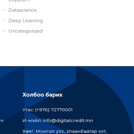
Datascience
Deep Learning
Uncategorized
Холбоо барих
Утас: (+976) 72770001
гч
И-мэйл: info@digitalcredit.mn
Хаяг: Монгол улс, Улаанбаатар хот,