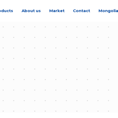
oducts
About us
Market
Contact
Mongoli
My account
Home
My account