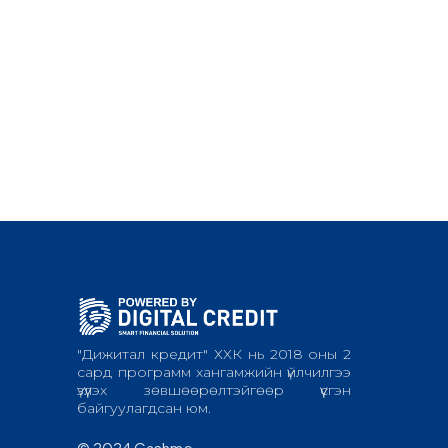
"Дижитал кредит" ХХК нь 2018 оны 2
сард программ хангамжийн үйлчилгээ
үзүүлэх зөвшөөрөлтэйгөөр үүсгэн
байгуулагдсан юм.
© 2024 Cashme