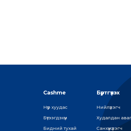
Cashme
Бүртгүүлэх
Нүүр хуудас
Нийлүүлэгч
Бүтээгдэхүүн
Худалдан ава
Бидний тухай
Санхүүжүүлэгч